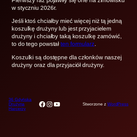
Pierwszy raz pojawiły się one na zimowisku
w styczniu 2026r.
Jeśli ktoś chciałby mieć więcej niż tą jedną
koszulkę drużyny lub jest przyjacielem
drużyny i chciałby taką koszulkę zamówić,
to do tego powstał
ten formularz
.
Koszulki są dostępne dla członków naszej
drużyny oraz dla przyjaciół drużyny.
36 Gdyńska
Facebook
Instagram
YouTube
Drużyna
Stworzone z
WordPress
Harcerzy