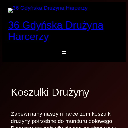
Przejdź
do
treści
36 Gdyńska Drużyna
Harcerzy
Koszulki Drużyny
Zapewniamy naszym harcerzom koszulki
drużyny potrzebne do munduru polowego.